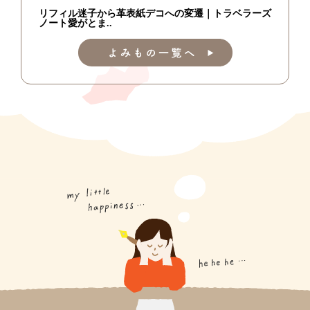
リフィル迷子から革表紙デコへの変遷｜トラベラーズ
ノート愛がとま..