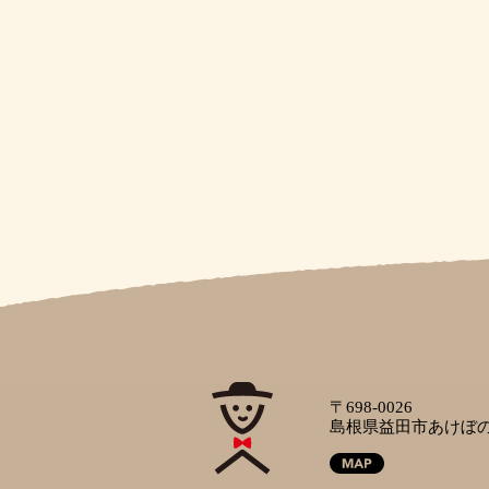
〒698-0026
島根県益田市あけぼの