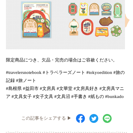
限定商品につき、欠品・完売の場合はご容赦ください。
#travelersnotebook #トラベラーズノート #tokyoedition #旅の
記録 #旅ノート
#島根県 #益田市 #文房具 #文華堂 #文房具好き #文房具マニ
ア #文具女子 #女子文具 #文具沼 #手書き #紙もの #bunkado
この記事をシェアする ▶