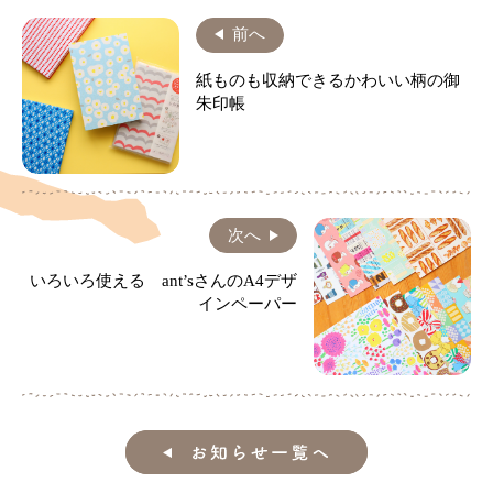
前へ
紙ものも収納できるかわいい柄の御
朱印帳
次へ
いろいろ使える ant’sさんのA4デザ
インペーパー