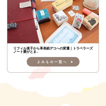
リフィル迷子から革表紙デコへの変遷｜トラベラーズ
ノート愛がとま..