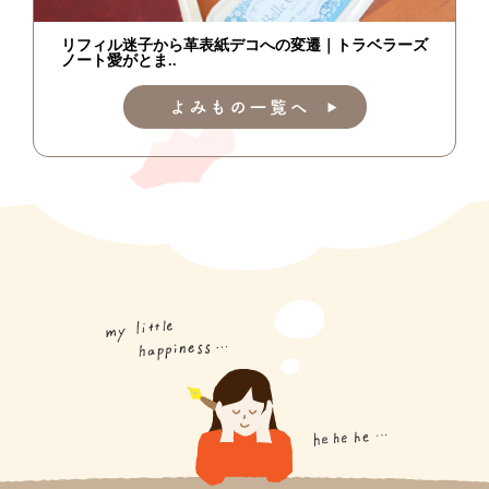
リフィル迷子から革表紙デコへの変遷｜トラベラーズ
ノート愛がとま..