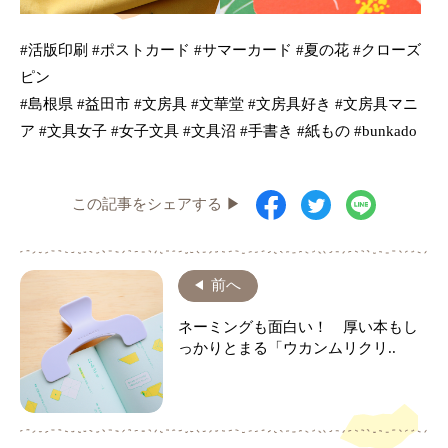
#活版印刷 #ポストカード #サマーカード #夏の花 #クローズ
ピン
#島根県 #益田市 #文房具 #文華堂 #文房具好き #文房具マニ
ア #文具女子 #女子文具 #文具沼 #手書き #紙もの #bunkado
この記事をシェアする ▶
前へ
ネーミングも面白い！ 厚い本もし
っかりとまる「ウカンムリクリ..