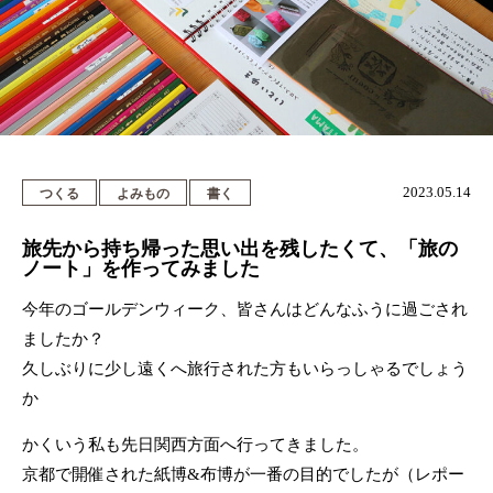
2023.05.14
つくる
よみもの
書く
旅先から持ち帰った思い出を残したくて、「旅の
ノート」を作ってみました
今年のゴールデンウィーク、皆さんはどんなふうに過ごされ
ましたか？
久しぶりに少し遠くへ旅行された方もいらっしゃるでしょう
か
かくいう私も先日関西方面へ行ってきました。
京都で開催された紙博&布博が一番の目的でしたが（レポー